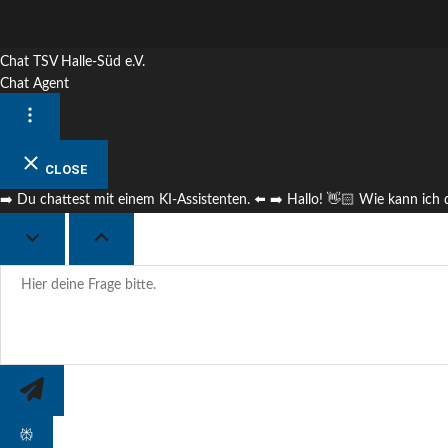
Chat TSV Halle-Süd e.V.
Chat Agent
CLOSE
➡️ Du chattest mit einem KI-Assistenten. ⬅️ ➡️ Hallo! 👋🏻 Wie kann ich d