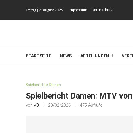
Impressum
Datenschutz
Freitag | 7. August 2026
STARTSEITE
NEWS
ABTEILUNGEN
VERE
Spielberichte Damen
Spielbericht Damen: MTV von
von
VB
23/02/2026
475
Aufrufe