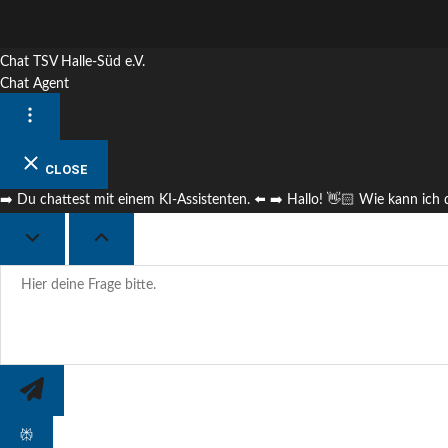
Chat TSV Halle-Süd e.V.
Chat Agent
CLOSE
➡️ Du chattest mit einem KI-Assistenten. ⬅️ ➡️ Hallo! 👋🏻 Wie kann ich d