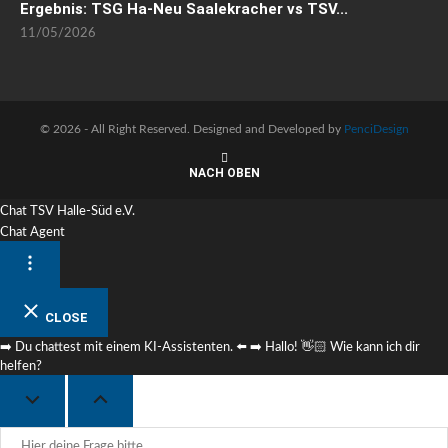
Ergebnis: TSG Ha-Neu Saalekracher vs TSV...
11/05/2026
©
2026 - All Right Reserved. Designed and Developed by
PenciDesign
NACH OBEN
Chat TSV Halle-Süd e.V.
Chat Agent
CLOSE
➡️ Du chattest mit einem KI-Assistenten. ⬅️ ➡️ Hallo! 👋🏻 Wie kann ich dir
helfen?