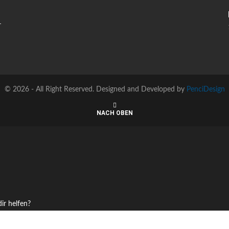
©
2026 - All Right Reserved. Designed and Developed by
PenciDesign
NACH OBEN
ir helfen?