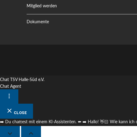
Mitglied werden
Dokumente
Chat TSV Halle-Süd e.V.
Chat Agent
CLOSE
➡️ Du chattest mit einem KI-Assistenten. ⬅️ ➡️ Hallo! 👋🏻 Wie kann ich d