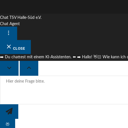
Chat TSV Halle-Süd e.V.
Chat Agent
CLOSE
➡️ Du chattest mit einem KI-Assistenten. ⬅️ ➡️ Hallo! 👋🏻 Wie kann ich d