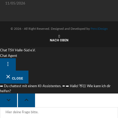
11/05/2026
©
2026 - All Right Reserved. Designed and Developed by
PenciDesign
NACH OBEN
Chat TSV Halle-Süd e.V.
Chat Agent
CLOSE
➡️ Du chattest mit einem KI-Assistenten. ⬅️ ➡️ Hallo! 👋🏻 Wie kann ich dir
helfen?